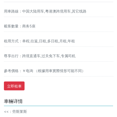
用車路線：中国大陆用车,粵港澳跨境用车,其它线路
載客數量：商务5座
租用方式：单程,往返,日租,多日租,月租,年租
尊享出行：跨境直通车,过关免下车,专属司机
參考價格：￥电询 （根據用車實際情形可能不同）
立即租車
車輛详情
<<：
劳斯莱斯