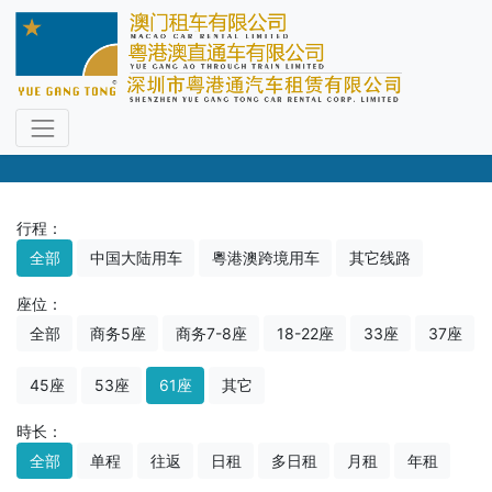
车型选择
尊享专职司机，直通过关免下车
行程：
全部
中国大陆用车
粵港澳跨境用车
其它线路
座位：
全部
商务5座
商务7-8座
18-22座
33座
37座
45座
53座
61座
其它
時长：
全部
单程
往返
日租
多日租
月租
年租