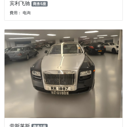
宾利飞驰
商务5座
費用： 电询
劳斯莱斯
商务5座