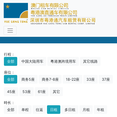
车型选择
尊享专职司机，直通过关免下车
行程：
全部
中国大陆用车
粵港澳跨境用车
其它线路
座位：
全部
商务5座
商务7-8座
18-22座
33座
37座
45座
53座
61座
其它
時长：
全部
单程
往返
日租
多日租
月租
年租