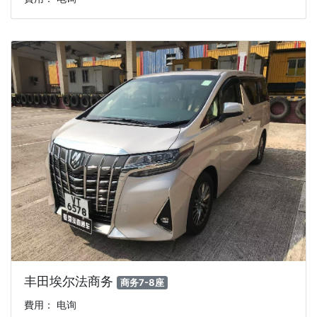
丰田埃尔法商务
商务7-8座
費用： 电询