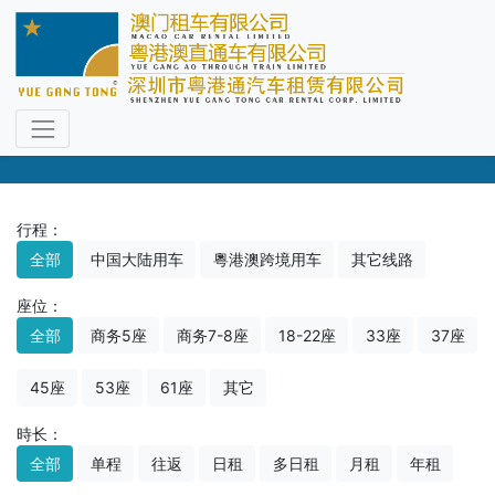
车型选择
尊享专职司机，直通过关免下车
行程：
全部
中国大陆用车
粵港澳跨境用车
其它线路
座位：
全部
商务5座
商务7-8座
18-22座
33座
37座
45座
53座
61座
其它
時长：
全部
单程
往返
日租
多日租
月租
年租